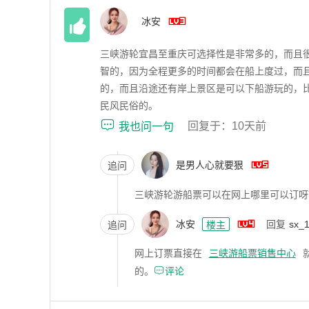


冰安
120
三峡游轮宜昌至重庆可选择性是非常多的，而且
智的，因为全程更多的时间都会在船上度过，而
的，而且沿途还有岸上景区是可以下船游玩的，
民风民俗的。

回复于：10天前
我也问一句

是男人心就要狠
追问
三峡游轮游船票可以在网上哪里可以订呀

冰安
回复
sx_
追问
楼主
网上订票直接在
三峡游船票销售中心

的。
评论