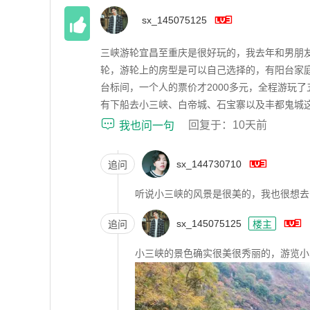


sx_145075125
124
三峡游轮宜昌至重庆是很好玩的，我去年和男朋
轮，游轮上的房型是可以自己选择的，有阳台家
台标间，一个人的票价才2000多元，全程游玩
有下船去小三峡、白帝城、石宝寨以及丰都鬼城

回复于：10天前
我也问一句

sx_144730710
追问
听说小三峡的风景是很美的，我也很想去

sx_145075125
追问
楼主
小三峡的景色确实很美很秀丽的，游览小