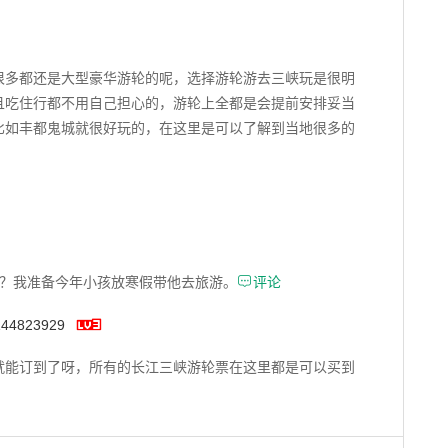
很多都还是大型豪华游轮的呢，选择游轮游去三峡玩是很明
且吃住行都不用自己担心的，游轮上全都是会提前安排妥当
比如丰都鬼城就很好玩的，在这里是可以了解到当地很多的

？我准备今年小孩放寒假带他去旅游。
评论

144823929
就能订到了呀，所有的长江三峡游轮票在这里都是可以买到