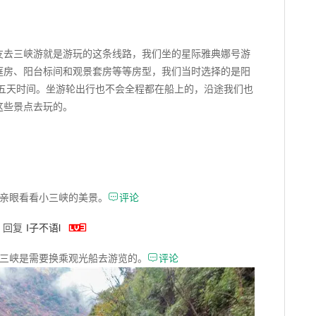
友去三峡游就是游玩的这条线路，我们坐的星际雅典娜号游
庭房、阳台标间和观景套房等等房型，我们当时选择的是阳
了五天时间。坐游轮出行也不会全程都在船上的，沿途我们也
这些景点去玩的。

亲眼看看小三峡的美景。
评论

回复
I子不语l

三峡是需要换乘观光船去游览的。
评论