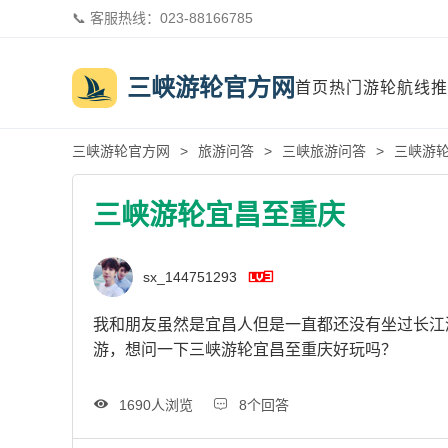
📞 客服热线：023-88166785
三峡游轮官方网

首页
热门游轮
航线推
三峡游轮官方网
>
旅游问答
>
三峡旅游问答
>
三峡游
三峡游轮宜昌至重庆

sx_144751293
我和朋友虽然是宜昌人但是一直都还没有坐过长江
游，想问一下三峡游轮宜昌至重庆好玩吗？


1690人浏览
8个回答