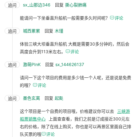
sx_山那边346
回复
撕心裂肺痛
追问
能请问一下坐垂直升船机一般需要多久时间呢？

评论
城西累累
回复
木瑾
追问
体验三峡大坝垂直升船机 大概是需要30多分钟的，然后会
高度会升到113米左右。

评论
激萌PInK
回复
sx_144626137
追问
请问一下这个项目的费用是多少钱一个人呢，还是说是免费
的哦？

评论
墨色玄离
回复
起颩
追问
这个项目是一个自费的项目哦，价格建议你可以去
三峡游
船票销售中心
上面查查看，我们之前是订成接近300元左
右的价格，除了在线上购买，你也是可以再景区里面自己排
队买票的哦

评论