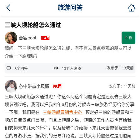

旅游问答
三峡大坝轮船怎么通过

台客cooL
回答
请问一下三峡大坝轮船怎么通过呢，有不有去景点参观的朋友可以
介绍一下原理呢？


发布于：13天前
8个回答
1311人浏览

心中带点小风骚
发布于：11天前
三峡大坝轮船怎么通过呢？你这么问这个问题肯定是还没去三峡大
坝参观过吧，我可以把我去年6月份的时候去三峡旅游经历给你分享
一下哦，我们是在
三峡游船票销售中心
预定好三峡的游船票和三
峡的自费景点门票哦，而且上游船之后，游船的工作人员也有给我
们安排未来几天的行程，以及给我们介绍接下来几天会带领我去景
点的导游小张，据我们的张导介绍说，三峡大坝轮船通过是用船闸