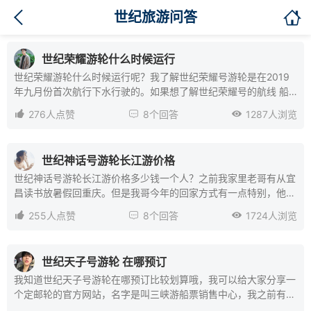

世纪旅游问答
世纪荣耀游轮什么时候运行
世纪荣耀游轮什么时候运行呢？我了解世纪荣耀号游轮是在2019
年九月份首次航行下水行驶的。如果想了解世纪荣耀号的航线 船
期 价格 ，大家是可以在网站上了解到，网站的名字叫三峡游船票

276人点赞

8个回答

1287人浏览
销售中心官网，上面有个有很多关于邮轮相关的信息，而且大家也
可以在官网预订游轮，船票的价格也是比其他的网上价格更便宜一
些的。21年六月份有带着老婆和小孩一起去三峡出游，也是选择的
世纪神话号游轮长江游价格
这个豪华游轮，整个体验感来说，觉得是非常不错的，邮轮上面不
世纪神话号游轮长江游价格多少钱一个人？之前我家里老哥有从宜
仅有小孩可以玩的儿童乐园，也有大人可以玩的一些娱乐项目，真
昌读书放暑假回重庆。但是我哥今年的回家方式有一点特别，他是
的就是乐在其中。
在三峡游船票销售中心预订了宜昌到重庆的世纪神话号游轮，因为

255人点赞

8个回答

1724人浏览
今年也是大学的最后一年，毕业之前也找好了实习单位，为了犒劳
一下自己就决定了以旅游的方式回家，也算是奖励自己大学毕业和
同学的最后一次毕业旅行吧。
世纪天子号游轮 在哪预订
我知道世纪天子号游轮在哪预订比较划算哦，我可以给大家分享一
个定邮轮的官方网站，名字是叫三峡游船票销售中心，我之前有帮
我母亲预订重庆到宜昌三峡游轮，网站上不仅有世纪天子号游轮，