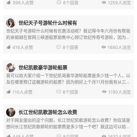

396人点赞

8个回答

1259人浏览
还有其他系列的豪华邮轮。去年八月份是给我母亲预订的世纪传奇
号豪华游轮，老母亲有和他的初中老同学，一群50几岁的老阿姨
和叔叔一起携伴出游去三峡。整个行程还是很有趣，好玩的。老妈
世纪天子号游轮什么时候有
也玩得非常开心，拍了很多在三峡景点的照片，回来也跟我分享了
世纪天子号游轮什么时候有优惠活动呢？我记得今年六月份有帮我
很多旅游的有趣的故事。她玩的开心，我也感到开心。希望后面我
的亲姐姐在官网三峡游船票销售中心预订世纪传奇号游轮，因为她
工作不那么忙的时候，可以带他一起出去游玩。
之前工作一直是在上海，也是定居在上海，也是想趁着休年假放松

416人点赞

8个回答

1680人浏览
一下，就在官网上预订了上海回重庆的游轮，既可以享受慢时光坐
邮轮旅游，也可以在终点回老家和家人一起团聚下，当时帮我老姐
在官网看到，只有世纪传奇号有优惠活动，但是没有看见天子号有
世纪凯歌豪华游轮船票
优惠活动，建议你可以经常在官网上刷一下相关的信息吧。
我可以给大家介绍一下世纪凯哥豪华游轮船票是多少钱一个人，以
及在哪里预订这艘游轮的船票？因为刚好上个月11月份我有从三峡
旅游回来，当时出发之前，我有在官网三峡游船票销售中心网站上

110人点赞

8个回答

1190人浏览
预订世纪凯歌豪华游轮，是在网站上是预订的亲子家庭房。价格的
话是5000左右一个人。世纪凯歌游轮是一艘万吨级别的豪华邮
轮。而且这个游轮他是在19年12月份下水的游船，游轮上面的装
长江世纪凯歌游轮怎么收费
修以及游船房间都是相当豪华的，而且世纪凯哥游轮拥有上千平米
对于网友提出的这个问题，长江世纪凯歌游轮怎么收费？你应该是
的超大阳光甲板，也有很多不同类型的智能型客房，可以算得上是
想问长江世纪凯歌邮轮的船票费是多少钱一个吧？我这边可以给你
长江乃至世界内河载客量最大，智能化最高的一个豪华游轮的。
分享一个官网是三峡游船票销售中心网站上有关于长江世纪凯歌游

448人点赞

8个回答

1632人浏览