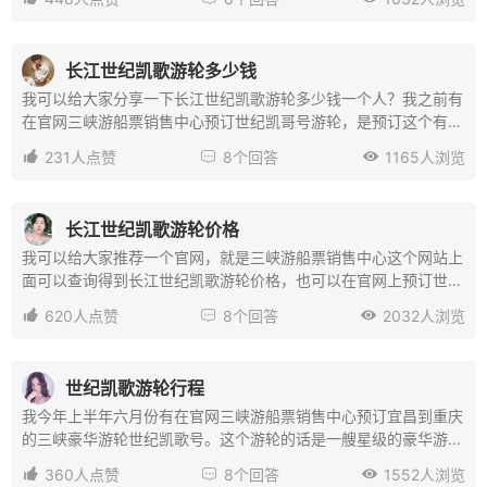
轮的一些介绍。而不仅有游船的基础设施介绍，还有游船的一些房
型介绍的。我们之前是在官网预订的世纪凯歌邮轮的豪华大床房，
价格是在4026左右一个人。如果你们想考虑便宜一点的，可以看
长江世纪凯歌游轮多少钱
一看内舱的标准间，网站上都是会有具体的一个详细介绍的。
我可以给大家分享一下长江世纪凯歌游轮多少钱一个人？我之前有
在官网三峡游船票销售中心预订世纪凯哥号游轮，是预订这个有船
的豪华标准间。房间价是在4027左右一个人。房间的面积有接近

231人点赞

8个回答

1165人浏览
26平米，房间的结构是有，一室一卫一阳台，当时选的楼层是在
甲板的第三层。房间里面有两张一米的床，这个是可以放在一起
的，也是可以分开的。可以根据你们习惯摆放的
长江世纪凯歌游轮价格
我可以给大家推荐一个官网，就是三峡游船票销售中心这个网站上
面可以查询得到长江世纪凯歌游轮价格，也可以在官网上预订世纪
凯哥游轮的船票，我今年五月份五一节有去官网预订世纪凯哥游

620人点赞

8个回答

2032人浏览
轮，我可以给大家分享一下这个游轮的一些内容吧！我们之前出发
是在官网预订的豪华大床房，价格的话是在4000元左右，可以入
住两个人，世纪凯哥邮轮的房型选择还是比较多的，最便宜的的
世纪凯歌游轮行程
话，就是内舱标准间价格在2800左右，最贵的是总统套房在三万
我今年上半年六月份有在官网三峡游船票销售中心预订宜昌到重庆
以上，大家可以根据自己的需求选择适合自己的邮轮房型。
的三峡豪华游轮世纪凯歌号。这个游轮的话是一艘星级的豪华游
轮，游船场接近149米，宽21米，总吨位达到了1.5万吨，最大的

360人点赞

8个回答

1552人浏览
载客量有650人左右。而且这艘游轮拥有上千平米的超大阳光甲