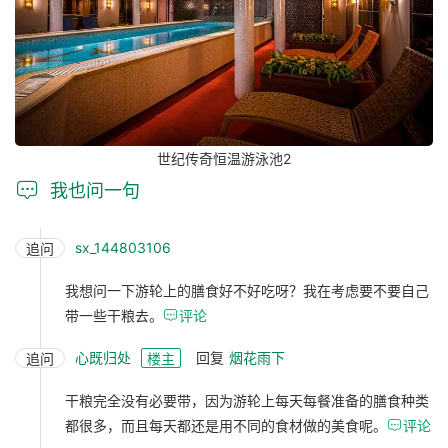
世纪传奇恒温游泳池2

我也问一句
sx_144803106
追问
我想问一下游轮上的膳食好不好吃呀？我在考虑要不要自己
带一些干粮去。

评论
心既归处
回复
烟花雨下
追问
楼主
干粮完全没有必要带，因为游轮上每天每餐准备的膳食种类
都很多，而且每天都还是用不同的食材做的美食呢。

评论