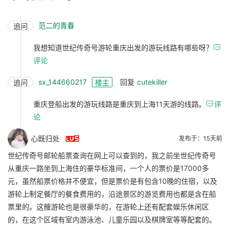
范二的青春
追问
我想知道世纪传奇号游轮重庆出发的游玩线路有哪些呀？

评论
sx_144660217
回复
cutekiller
追问
楼主
重庆登船出发的游玩线路是重庆到上海11天游的线路。

评
论

心既归处
发布于：15天前
世纪传奇号邮轮船票查询在网上可以查到的，我之前坐世纪传奇号
从重庆一路坐到上海住的豪华标准间，一个人的票价是17000多
元，虽然船票价格并不便宜，但是票价是有包含10晚的住宿，以及
游轮上制定餐厅的餐食费用的，沿途景区的游览费用也都是含在船
票里的。这艘游轮也是很豪华的，在游轮上还有配套娱乐休闲区
的，在这个区域有室内游泳池、儿童乐园以及棋牌室等等配套的。