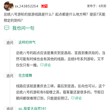

sx_143852254
发布于：6天前
总统八号游轮的旅游线路是什么？起点都是什么地方啊？提前7天能
预定的到吗？

我也问一句
这样的帅气
追问
总统八号的起点应该是重庆到宜昌段、宜昌到重庆段的，当
然可能有时候也会有其他的线路，总统8号系列游轮，又不
仅仅只有一艘。

评论
花恋蝶舞
追问
线路应该就是重庆去三峡，最后到宜昌，反向也可以，这个
总统八号的游轮有6层楼之高，载客量还是很多的。节假日
期间都很难预订到，只能提前预订。

评论
sx_我爱大自然161
追问