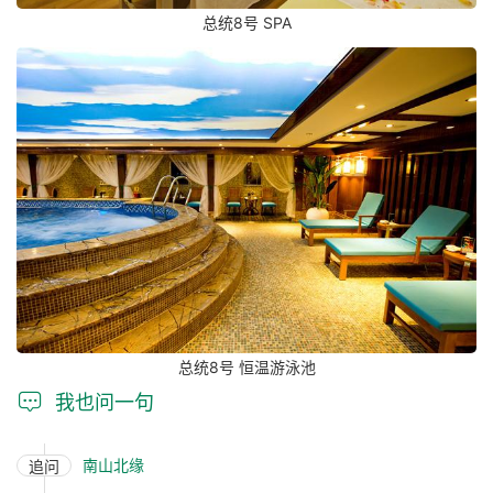
总统8号 SPA
总统8号 恒温游泳池

我也问一句
南山北缘
追问