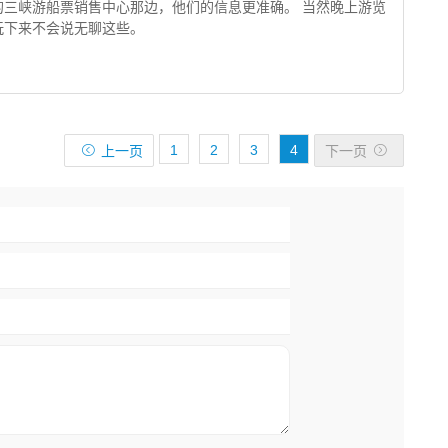
三峡游船票销售中心那边，他们的信息更准确。 当然晚上游览
玩下来不会说无聊这些。

1
2
3
4

上一页
下一页