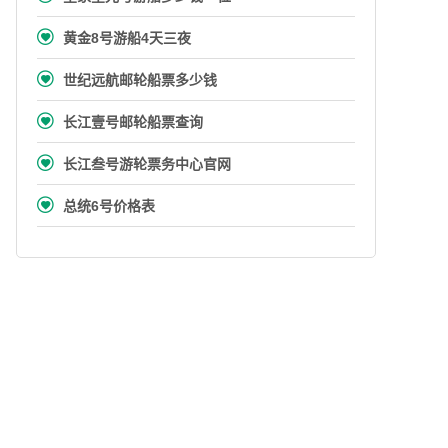

黄金8号游船4天三夜

世纪远航邮轮船票多少钱

长江壹号邮轮船票查询

长江叁号游轮票务中心官网

总统6号价格表