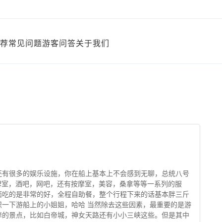
荐
常见问题
游客问答
关于我们
些还有很多的娱乐设施，你在船上基本上不会感到无聊，总统八号
牌室，酒吧，网吧，还有按摩室，美容，桑拿等等一系列的服
面吃的是非常的好，全程自助餐，整个行程下来的话基本胖三斤
一下游船上的小姐姐，哈哈 当然除去这些因素，最重要的是游
岸的景点，比如白帝城，神女天路还有小小三峡这些。但是其中