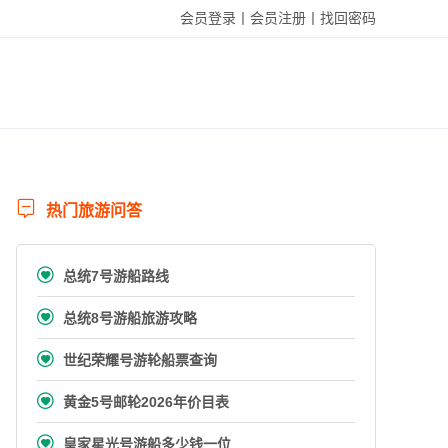
会员登录丨
会员注册丨
找回密码

热门旅游问答

总统7号游船路线

总统8号游船旅游攻略

世纪荣耀号游轮船票查询

黄金5号邮轮2026年价目表

皇家星光号游船多少钱一位