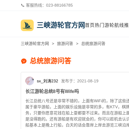
📞 客服热线：023-88166785
三峡游轮官方网

首页
热门游轮
航线推
三峡游轮官方网
>
旅游问答
>
总统旅游问答
总统旅游问答

sx_刘涛232
发布于：2021-08-19
长江游轮总统8号有Wife吗
长江总统八号还是非常不错的，上面有WiFi的，除了这
属于豪华游船，上面的娱乐设施是非常的多，有KTV，棋
务，只要你愿意花钱在船上耍都耍不过来。而且在游船上
是没得跑的。还有游船是有欢迎就会的，你可以趁机去认识
船基本上是晚上行船，白天的话会靠岸上岸去游览三峡沿