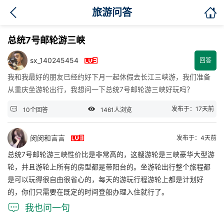

旅游问答
总统7号邮轮游三峡

sx_140245454
回答
我和我最好的朋友已经约好下月一起休假去长江三峡游，我们准备
从重庆坐游轮出行，我想问一下总统7号邮轮游三峡好玩吗？


发布于：17天前
10个回答
1461人浏览

闵闵和言言
发布于：4天前
总统7号邮轮游三峡性价比是非常高的，这艘游轮是三峡豪华大型游
轮，并且游轮上所有的房型都是带阳台的。坐游轮出行整个旅程都
是可以玩得很自由很省心的，每天的游玩行程游轮上都是计划好
的，你们只需要在既定的时间登船办理入住就行了。

我也问一句