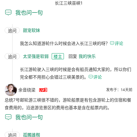
长江三峡巫峡1

我也问一句
甜宠软妹
追问
我怎么知道游轮什么时候会进入长江三峡的呀？

评论
太坚强是软弱
回复
我的快乐
追问
楼主
长江游轮驶入三峡的时候是会有船员通知大家的，所以你们
完全都不用担心会错过三峡美景的。

评论

余音绕梁
发布于：14天前
总统7号邮轮游三峡很不错的，游轮船票是有包含游轮上的住宿和餐
食费用的，沿途游览景区的费用也基本是含在船票内的。

我也问一句
孤髑誰椥
追问