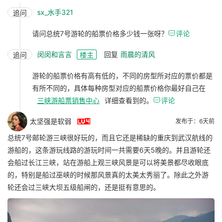
sx_水手321
追问
请问总统7号游轮的船票价格多少钱一张呀？

评论
闵闵和言言
回复
雨晨的清风
追问
楼主
游轮的船票价格有高有低的，不同的房型所对应的票价都是
有所不同的，具体每种房型对应的船票价格你最好自己在
三峡游船票销售中心
详细查看到的。

评论

太坚强是软弱
发布于：6天前
总统7号邮轮游三峡很好玩的，而且它还是稀缺的重庆到武汉航线的
游船的，这条游玩线路的游玩时间一共需要6天5晚的。并且游轮还
会船过长江三峡，站在游船上观三峡风景是可以将美景都尽收眼底
的，特别是船过巫峡的时候那风景真的太美太秀丽了。除此之外游
轮还会过三峡大坝五级船闸的，还是挺有意思的。