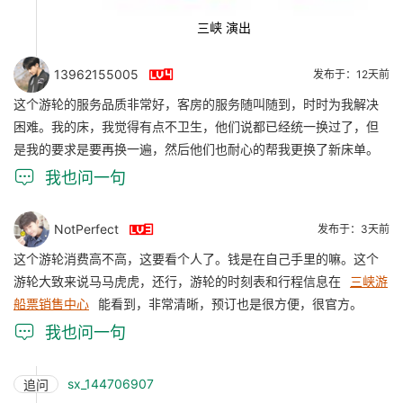
三峡 演出

13962155005
发布于：12天前
这个游轮的服务品质非常好，客房的服务随叫随到，时时为我解决
困难。我的床，我觉得有点不卫生，他们说都已经统一换过了，但
是我的要求是要再换一遍，然后他们也耐心的帮我更换了新床单。

我也问一句

NotPerfect
发布于：3天前
这个游轮消费高不高，这要看个人了。钱是在自己手里的嘛。这个
游轮大致来说马马虎虎，还行，游轮的时刻表和行程信息在
三峡游
船票销售中心
能看到，非常清晰，预订也是很方便，很官方。

我也问一句
sx_144706907
追问