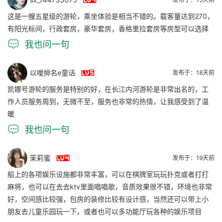

这是一艘五星级的游轮，乘坐体验是相当不错的。载客量达到270，
有阳光标间，行政套房，豪华套房，香格里拉套房等房型可以选择

我也问一句

以噯掵名e童话
发布于：18天前
凯娜号游轮的服务是特别的好，在长江内河游轮是非常出名的，工
作人员服务周到，无微不至，服务也非常的热情，让我感受到了温
暖

我也问一句

茉莉蜜
发布于：19天前
船上的各项娱乐设施都非常丰富，可以在棋牌室玩玩扑克或者打打
麻将，也可以在去去ktv里面唱唱歌，音质效果很不错，环境也非常
好，空间感比较强，包房的装修比较有设计感，当然还可以带上小
朋友去儿童乐园玩一下，或者也可以多功能厅玩各种的娱乐项目