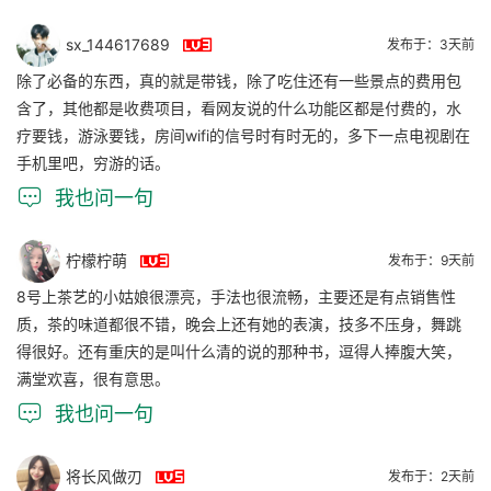

sx_144617689
发布于：3天前
除了必备的东西，真的就是带钱，除了吃住还有一些景点的费用包
含了，其他都是收费项目，看网友说的什么功能区都是付费的，水
疗要钱，游泳要钱，房间wifi的信号时有时无的，多下一点电视剧在
手机里吧，穷游的话。

我也问一句

柠檬柠萌
发布于：9天前
8号上茶艺的小姑娘很漂亮，手法也很流畅，主要还是有点销售性
质，茶的味道都很不错，晚会上还有她的表演，技多不压身，舞跳
得很好。还有重庆的是叫什么清的说的那种书，逗得人捧腹大笑，
满堂欢喜，很有意思。

我也问一句

将长风做刃
发布于：2天前