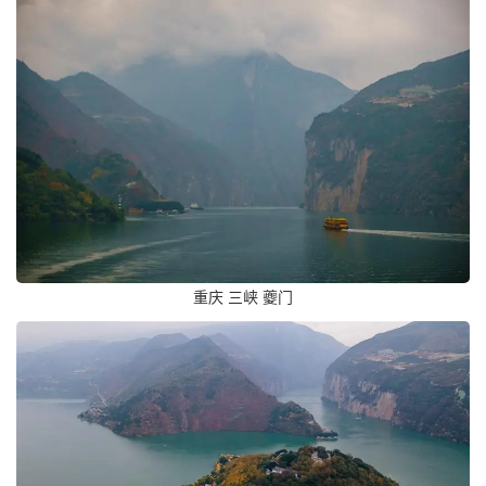
重庆 三峡 夔门