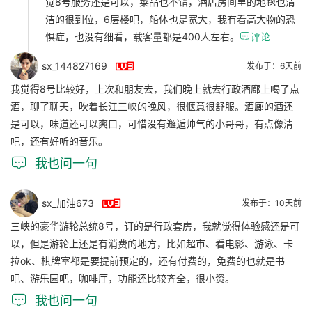
觉8号服务还是可以，菜品也不错，酒店房间里的地毯也清
洁的很到位，6层楼吧，船体也是宽大，我有看高大物的恐
惧症，也没有细看，载客量都是400人左右。

评论

sx_144827169
发布于：6天前
我觉得8号比较好，上次和朋友去，我们晚上就去行政酒廊上喝了点
酒，聊了聊天，吹着长江三峡的晚风，很惬意很舒服。酒廊的酒还
是可以，味道还可以爽口，可惜没有邂逅帅气的小哥哥，有点像清
吧，还有好听的音乐。

我也问一句

sx_加油673
发布于：10天前
三峡的豪华游轮总统8号，订的是行政套房，我就觉得体验感还是可
以，但是游轮上还是有消费的地方，比如超市、看电影、游泳、卡
拉ok、棋牌室都是要提前预定的，还有付费的，免费的也就是书
吧、游乐园吧，咖啡厅，功能还比较齐全，很小资。

我也问一句